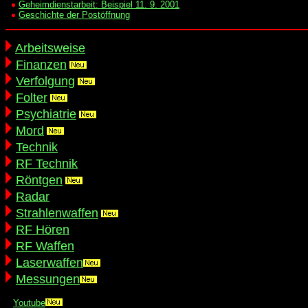
Geheimdienstarbeit: Beispiel 11. 9. 2001
Geschichte der Postöffnung
Arbeitsweise
Finanzen
Verfolgung
Folter
Psychiatrie
Mord
Technik
RF Technik
Röntgen
Radar
Strahlenwaffen
RF Hören
RF Waffen
Laserwaffen
Messungen
Youtube