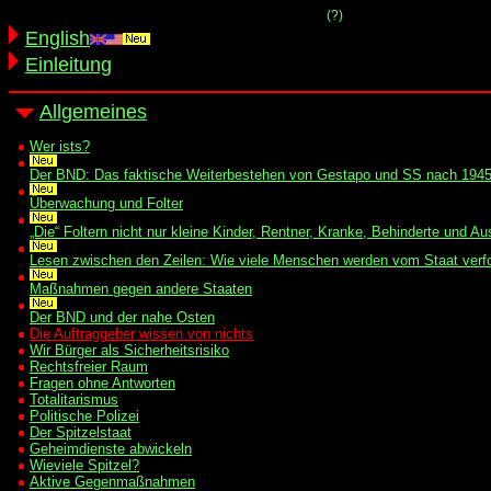
(?)
English
Einleitung
Allgemeines
Wer ists?
Der BND: Das faktische Weiterbestehen von Gestapo und SS nach 194
Überwachung und Folter
„Die“ Foltern nicht nur kleine Kinder, Rentner, Kranke, Behinderte und 
Lesen zwischen den Zeilen: Wie viele Menschen werden vom Staat verfo
Maßnahmen gegen andere Staaten
Der BND und der nahe Osten
Die Auftraggeber wissen von nichts
Wir Bürger als Sicherheitsrisiko
Rechtsfreier Raum
Fragen ohne Antworten
Totalitarismus
Politische Polizei
Der Spitzelstaat
Geheimdienste abwickeln
Wieviele Spitzel?
Aktive Gegenmaßnahmen