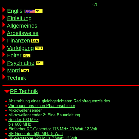
(?)
English
Einleitung
Allgemeines
Arbeitsweise
Finanzen
Verfolgung
Folter
Psychiatrie
Mord
Technik
RF Technik
Abstrahlung eines gleichgerichteten Radiofrequenzfeldes
Wir bauen uns einen Phasenschieber
Mikrowellensender
Mikrowellensender 2: Eine Bauanleitung
Sender 100 MHz
bis 600 MHz
Einfacher RF-Generator 175 MHz 20 Watt 12 Volt
RF-Generator 500 MHz 5 Watt
RF-Verstärker 520 MHz 7 Watt 12 Volt